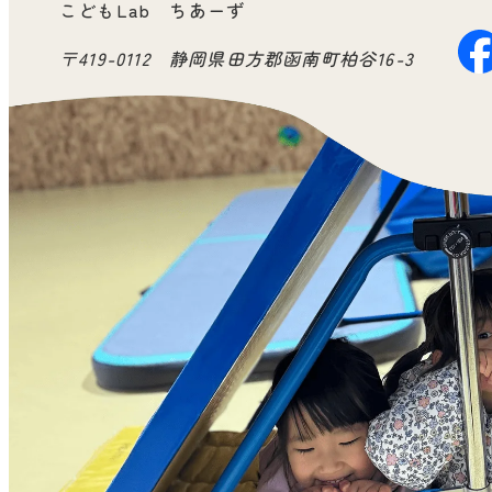
こどもLab ちあーず
〒419-0112 静岡県田方郡函南町柏谷16-3