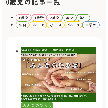
0歳児の記事一覧
0歳児
1歳児
2歳児
年少
年中
年長
小1・2
小3・4
小5・6
中学生
みんなのひろば